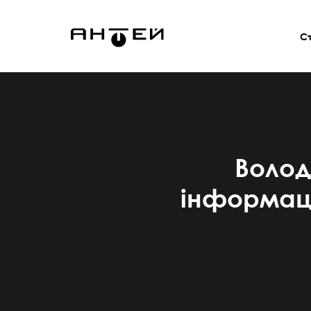
С
Волод
інформаці