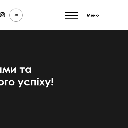
ua
Меню
ями та
го успіху!