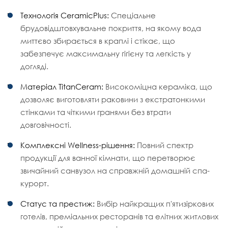
Технологія CeramicPlus:
Спеціальне
брудовідштовхувальне покриття, на якому вода
миттєво збирається в краплі і стікає, що
забезпечує максимальну гігієну та легкість у
догляді.
Матеріал TitanCeram:
Високоміцна кераміка, що
дозволяє виготовляти раковини з екстратонкими
стінками та чіткими гранями без втрати
довговічності.
Комплексні Wellness-рішення:
Повний спектр
продукції для ванної кімнати, що перетворює
звичайний санвузол на справжній домашній спа-
курорт.
Статус та престиж:
Вибір найкращих п'ятизіркових
готелів, преміальних ресторанів та елітних житлових