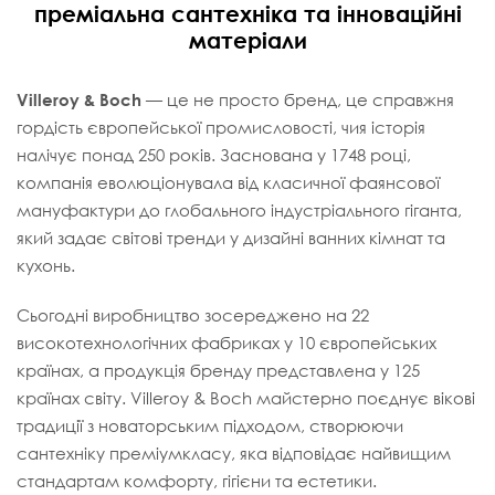
преміальна сантехніка та інноваційні
матеріали
Villeroy & Boch
— це не просто бренд, це справжня
гордість європейської промисловості, чия історія
налічує понад 250 років. Заснована у 1748 році,
компанія еволюціонувала від класичної фаянсової
мануфактури до глобального індустріального гіганта,
який задає світові тренди у дизайні ванних кімнат та
кухонь.
Сьогодні виробництво зосереджено на 22
високотехнологічних фабриках у 10 європейських
країнах, а продукція бренду представлена у 125
країнах світу. Villeroy & Boch майстерно поєднує вікові
традиції з новаторським підходом, створюючи
сантехніку преміумкласу, яка відповідає найвищим
стандартам комфорту, гігієни та естетики.