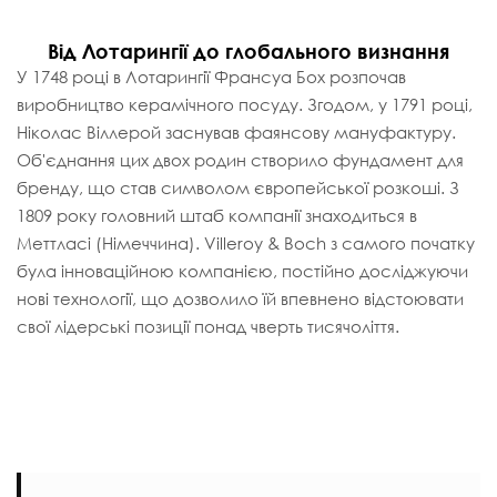
Від Лотарингії до глобального визнання
У 1748 році в Лотарингії Франсуа Бох розпочав
виробництво керамічного посуду. Згодом, у 1791 році,
Ніколас Віллерой заснував фаянсову мануфактуру.
Об'єднання цих двох родин створило фундамент для
бренду, що став символом європейської розкоші. З
1809 року головний штаб компанії знаходиться в
Меттласі (Німеччина). Villeroy & Boch з самого початку
була інноваційною компанією, постійно досліджуючи
нові технології, що дозволило їй впевнено відстоювати
свої лідерські позиції понад чверть тисячоліття.